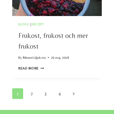
BLOGG
|
RECEPT
Frukost, frukost och mer
frukost
By
Mimmi Liljekvist
26 maj, 2018
FRUKOST,
READ MORE
FRUKOST
OCH
MER
FRUKOST
Page
Next
1
2
3
4
navigation
Page