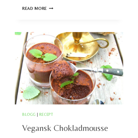
CHOKLADPRALINER
READ MORE
MED
SVARTA
BÖNOR
BLOGG
|
RECEPT
Vegansk Chokladmousse