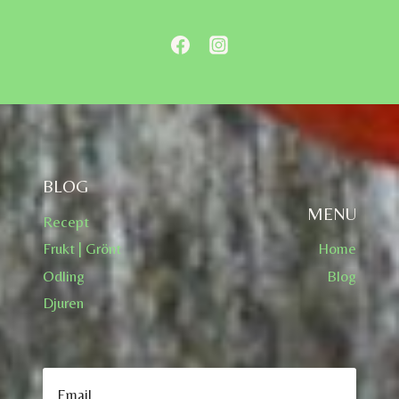
BLOG
MENU
Recept
Frukt | Grönt
Home
Odling
Blog
Djuren