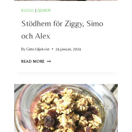
BLOGG
|
DJUREN
Stödhem för Ziggy, Simo
och Alex
By
Gitte Liljekvist
24 januari, 2024
STÖDHEM
READ MORE
FÖR
ZIGGY,
SIMO
OCH
ALEX