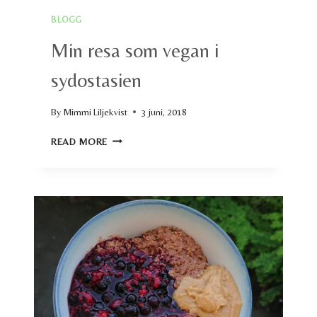
BLOGG
Min resa som vegan i
sydostasien
By
Mimmi Liljekvist
3 juni, 2018
MIN
READ MORE
RESA
SOM
VEGAN
I
SYDOSTASIEN