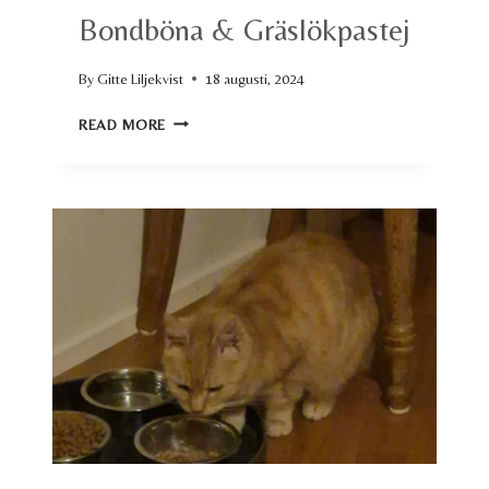
Bondböna & Gräslökpastej
By
Gitte Liljekvist
18 augusti, 2024
BONDBÖNA
READ MORE
&
GRÄSLÖKPASTEJ