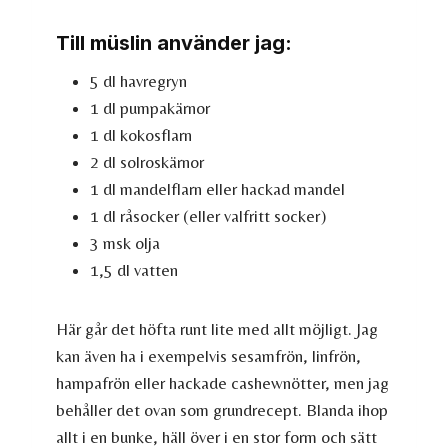
Till müslin använder jag:
5 dl havregryn
1 dl pumpakärnor
1 dl kokosflarn
2 dl solroskärnor
1 dl mandelflarn eller hackad mandel
1 dl råsocker (eller valfritt socker)
3 msk olja
1,5 dl vatten
Här går det höfta runt lite med allt möjligt. Jag
kan även ha i exempelvis sesamfrön, linfrön,
hampafrön eller hackade cashewnötter, men jag
behåller det ovan som grundrecept. Blanda ihop
allt i en bunke, häll över i en stor form och sätt