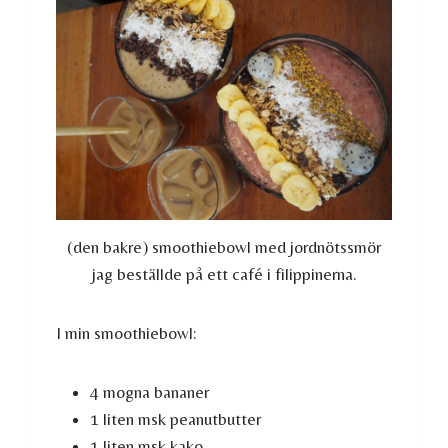
(den bakre) smoothiebowl med jordnötssmör
jag beställde på ett café i filippinerna.
I min smoothiebowl:
4 mogna bananer
1 liten msk peanutbutter
1 liten msk kako