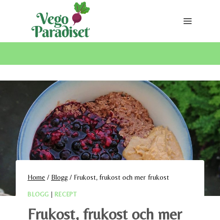
Skip
to
content
Home
/
Blogg
/
Frukost, frukost och mer frukost
BLOGG
|
RECEPT
Frukost, frukost och mer