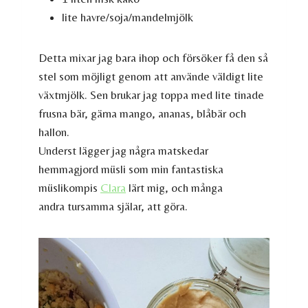
lite havre/soja/mandelmjölk
Detta mixar jag bara ihop och försöker få den så
stel som möjligt genom att använde väldigt lite
växtmjölk. Sen brukar jag toppa med lite tinade
frusna bär, gärna mango, ananas, blåbär och
hallon.
Underst lägger jag några matskedar
hemmagjord müsli som min fantastiska
müslikompis
Clara
lärt mig, och många
andra tursamma själar, att göra.