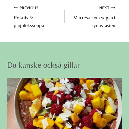
Inläggsnavigering
PREVIOUS
NEXT
Potatis &
Min resa som vegan i
purjolökssoppa
sydostasien
Du kanske också gillar