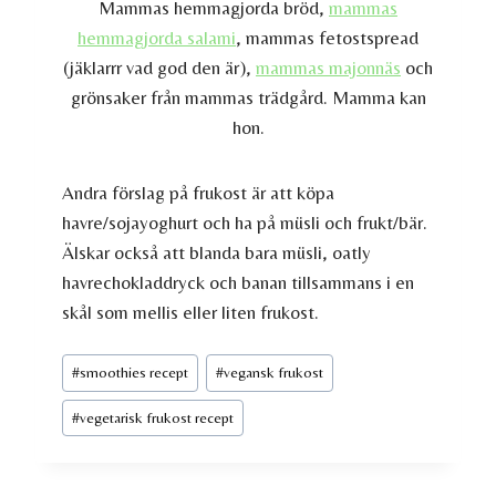
Mammas hemmagjorda bröd,
mammas
hemmagjorda salami
, mammas fetostspread
(jäklarrr vad god den är),
mammas majonnäs
och
grönsaker från mammas trädgård. Mamma kan
hon.
Andra förslag på frukost är att köpa
havre/sojayoghurt och ha på müsli och frukt/bär.
Älskar också att blanda bara müsli, oatly
havrechokladdryck och banan tillsammans i en
skål som mellis eller liten frukost.
Post
#
smoothies recept
#
vegansk frukost
Tags:
#
vegetarisk frukost recept