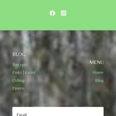
BLOG
MENU
Recept
Frukt | Grönt
Home
Odling
Blog
Djuren