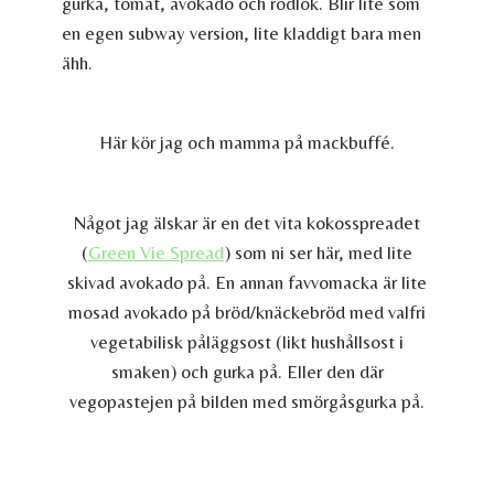
gurka, tomat, avokado och rödlök. Blir lite som
en egen subway version, lite kladdigt bara men
ähh.
Här kör jag och mamma på mackbuffé.
Något jag älskar är en det vita kokosspreadet
(
Green Vie Spread
) som ni ser här, med lite
skivad avokado på. En annan favvomacka är lite
mosad avokado på bröd/knäckebröd med valfri
vegetabilisk påläggsost (likt hushållsost i
smaken) och gurka på. Eller den där
vegopastejen på bilden med smörgåsgurka på.