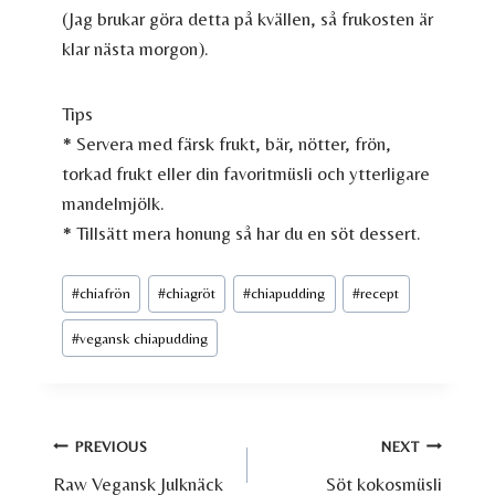
(Jag brukar göra detta på kvällen, så frukosten är
klar nästa morgon).
Tips
* Servera med färsk frukt, bär, nötter, frön,
torkad frukt eller din favoritmüsli och ytterligare
mandelmjölk.
* Tillsätt mera honung så har du en söt dessert.
Post
#
chiafrön
#
chiagröt
#
chiapudding
#
recept
Tags:
#
vegansk chiapudding
Inläggsnavigering
PREVIOUS
NEXT
Raw Vegansk Julknäck
Söt kokosmüsli