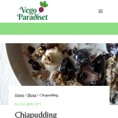
Skip
to
content
Home
/
Blogg
/
Chiapudding
BLOGG
|
RECEPT
Chiapudding