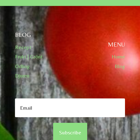
BLOG
MENU
Recept
Frukt | Grönt
Home
Odling
Blog
Djuren
Subscribe