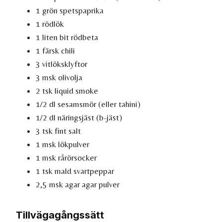
1 grön spetspaprika
1 rödlök
1 liten bit rödbeta
1 färsk chili
3 vitlöksklyftor
3 msk olivolja
2 tsk liquid smoke
1/2 dl sesamsmör (eller tahini)
1/2 dl näringsjäst (b-jäst)
3 tsk fint salt
1 msk lökpulver
1 msk rårörsocker
1 tsk mald svartpeppar
2,5 msk agar agar pulver
Tillvägagångssätt