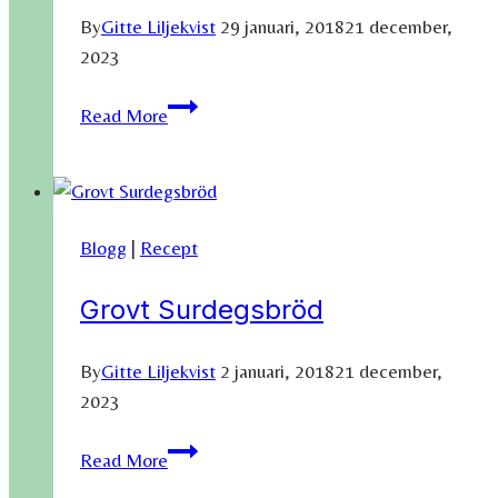
By
Gitte Liljekvist
29 januari, 2018
21 december,
2023
Grönkålspesto,
Read More
Purpur-
och
Svartkålspesto
Blogg
|
Recept
Grovt Surdegsbröd
By
Gitte Liljekvist
2 januari, 2018
21 december,
2023
Grovt
Read More
Surdegsbröd