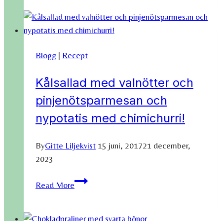
Blogg
|
Recept
Kålsallad med valnötter och
pinjenötsparmesan och
nypotatis med chimichurri!
By
Gitte Liljekvist
15 juni, 2017
21 december,
2023
Kålsallad
Read More
med
valnötter
och