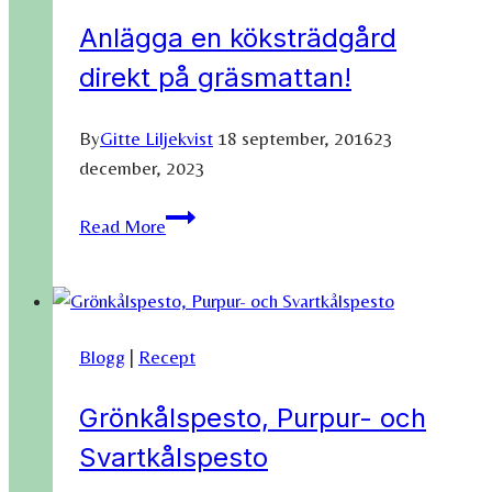
Anlägga en köksträdgård
direkt på gräsmattan!
By
Gitte Liljekvist
18 september, 2016
23
december, 2023
Anlägga
Read More
en
köksträdgård
direkt
på
Blogg
|
Recept
gräsmattan!
Grönkålspesto, Purpur- och
Svartkålspesto