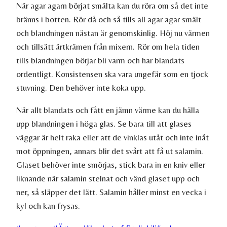
När agar agarn börjat smälta kan du röra om så det inte
bränns i botten. Rör då och så tills all agar agar smält
och blandningen nästan är genomskinlig. Höj nu värmen
och tillsätt ärtkrämen från mixern. Rör om hela tiden
tills blandningen börjar bli varm och har blandats
ordentligt. Konsistensen ska vara ungefär som en tjock
stuvning. Den behöver inte koka upp.
När allt blandats och fått en jämn värme kan du hälla
upp blandningen i höga glas. Se bara till att glases
väggar är helt raka eller att de vinklas utåt och inte inåt
mot öppningen, annars blir det svårt att få ut salamin.
Glaset behöver inte smörjas, stick bara in en kniv eller
liknande när salamin stelnat och vänd glaset upp och
ner, så släpper det lätt. Salamin håller minst en vecka i
kyl och kan frysas.