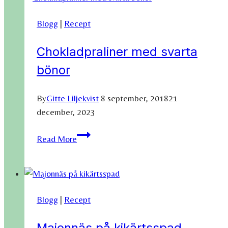
pinjenötsparmesan
Blogg
|
Recept
och
nypotatis
Chokladpraliner med svarta
med
bönor
chimichurri!
By
Gitte Liljekvist
8 september, 2018
21
december, 2023
Chokladpraliner
Read More
med
svarta
bönor
Blogg
|
Recept
Majonnäs på kikärtsspad