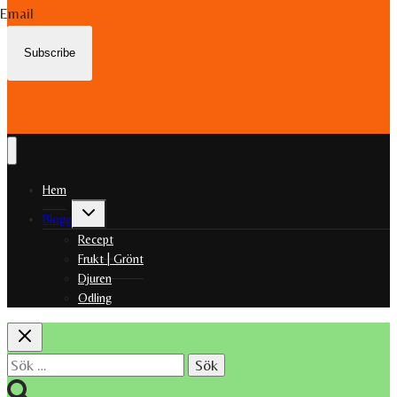
Email
Subscribe
Hem
Toggle
Blogg
child
menu
Recept
Frukt | Grönt
Djuren
Odling
Sök
efter: