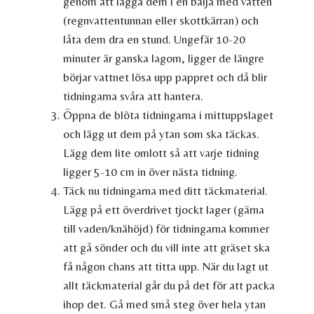
genom att lägga dem i en balja med vatten
(regnvattentunnan eller skottkärran) och
låta dem dra en stund. Ungefär 10-20
minuter är ganska lagom, ligger de längre
börjar vattnet lösa upp pappret och då blir
tidningarna svåra att hantera.
Öppna de blöta tidningarna i mittuppslaget
och lägg ut dem på ytan som ska täckas.
Lägg dem lite omlott så att varje tidning
ligger 5-10 cm in över nästa tidning.
Täck nu tidningarna med ditt täckmaterial.
Lägg på ett överdrivet tjockt lager (gärna
till vaden/knähöjd) för tidningarna kommer
att gå sönder och du vill inte att gräset ska
få någon chans att titta upp. När du lagt ut
allt täckmaterial går du på det för att packa
ihop det. Gå med små steg över hela ytan