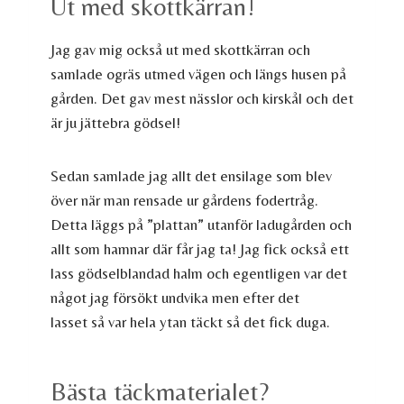
Ut med skottkärran!
Jag gav mig också ut med skottkärran och
samlade ogräs utmed vägen och längs husen på
gården. Det gav mest nässlor och kirskål och det
är ju jättebra gödsel!
Sedan samlade jag allt det ensilage som blev
över när man rensade ur gårdens fodertråg.
Detta läggs på ”plattan” utanför ladugården och
allt som hamnar där får jag ta! Jag fick också ett
lass gödselblandad halm och egentligen var det
något jag försökt undvika men efter det
lasset så var hela ytan täckt så det fick duga.
Bästa täckmaterialet?