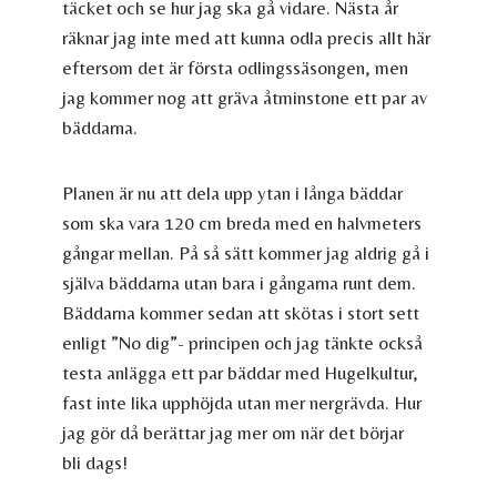
täcket och se hur jag ska gå vidare. Nästa år
räknar jag inte med att kunna odla precis allt här
eftersom det är första odlingssäsongen, men
jag kommer nog att gräva åtminstone ett par av
bäddarna.
Planen är nu att dela upp ytan i långa bäddar
som ska vara 120 cm breda med en halvmeters
gångar mellan. På så sätt kommer jag aldrig gå i
själva bäddarna utan bara i gångarna runt dem.
Bäddarna kommer sedan att skötas i stort sett
enligt ”No dig”- principen och jag tänkte också
testa anlägga ett par bäddar med Hugelkultur,
fast inte lika upphöjda utan mer nergrävda. Hur
jag gör då berättar jag mer om när det börjar
bli dags!