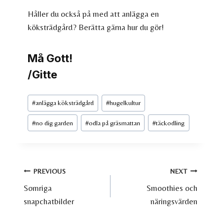
Håller du också på med att anlägga en
köksträdgård? Berätta gärna hur du gör!
Må Gott!
/Gitte
Post
#
anlägga köksträdgård
#
hugelkultur
Tags:
#
no dig garden
#
odla på gräsmattan
#
täckodling
Inläggsnavigering
PREVIOUS
NEXT
Somriga
Smoothies och
snapchatbilder
näringsvärden