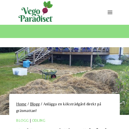
Skip
to
content
Home
/
Blogg
/
Anlägga en köksträdgård direkt på
gräsmattan!
BLOGG
|
ODLING