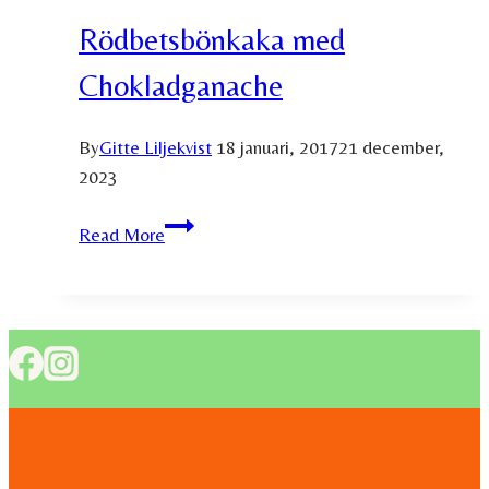
Rödbetsbönkaka med
Chokladganache
By
Gitte Liljekvist
18 januari, 2017
21 december,
2023
Rödbetsbönkaka
Read More
med
Chokladganache