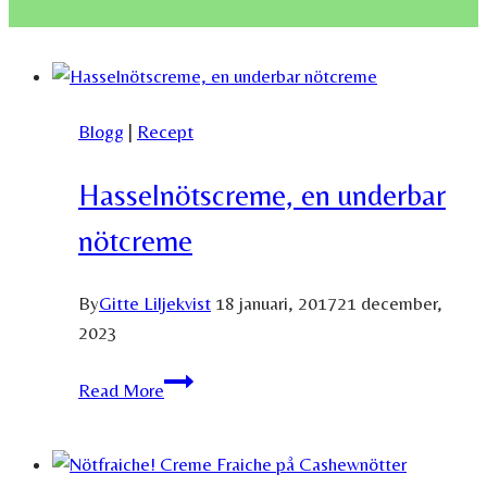
Blogg
|
Recept
Hasselnötscreme, en underbar
nötcreme
By
Gitte Liljekvist
18 januari, 2017
21 december,
2023
Hasselnötscreme,
Read More
en
underbar
nötcreme