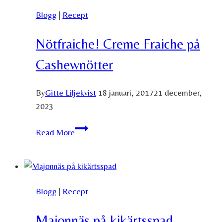
Blogg
|
Recept
Nötfraiche! Creme Fraiche på
Cashewnötter
By
Gitte Liljekvist
18 januari, 2017
21 december,
2023
Nötfraiche!
Read More
Creme
Fraiche
på
Cashewnötter
Blogg
|
Recept
Majonnäs på kikärtsspad