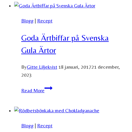
Aquafaba;
Kikärtor
Blogg
|
Recept
och
Kikärtsspad
Goda Ärtbiffar på Svenska
Gula Ärtor
By
Gitte Liljekvist
18 januari, 2017
21 december,
2023
Goda
Read More
Ärtbiffar
på
Svenska
Gula
Blogg
|
Recept
Ärtor