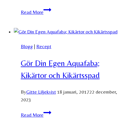
Vegosalami
Read More
en
God
Vegansk
Salami!
Blogg
|
Recept
Gör Din Egen Aquafaba;
Kikärtor och Kikärtsspad
By
Gitte Liljekvist
18 januari, 2017
22 december,
2023
Gör
Read More
Din
Egen