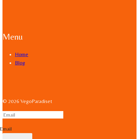
Menu
Home
Blog
© 2026 VegoParadiset
Email