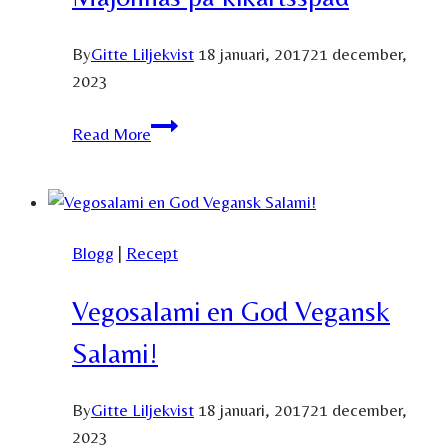
By
Gitte Liljekvist
18 januari, 2017
21 december,
2023
Majonnäs
Read More
på
kikärtsspad
Blogg
|
Recept
Vegosalami en God Vegansk
Salami!
By
Gitte Liljekvist
18 januari, 2017
21 december,
2023