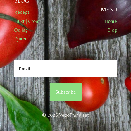
BLOG
MENU
Recept
Frukt | Grönt
Home
Odling
Blog
Djuren
Subscribe
© 2026 VegoParadiset