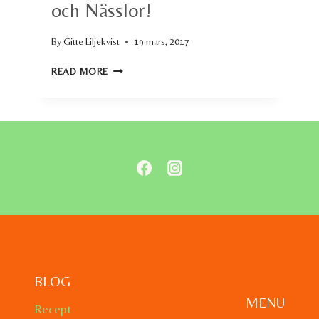
och Nässlor!
By
Gitte Liljekvist
19 mars, 2017
PESTO
READ MORE
PÅ
MASKROS,
KIRSKÅL
OCH
NÄSSLOR!
BLOG
MENU
Recept