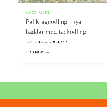
BLOGG
|
RECEPT
Pallkrageodling i nya
bäddar med täckodling
By
Gitte Liljekvist
8 juli, 2016
PALLKRAGEODLING
READ MORE
I
NYA
BÄDDAR
MED
TÄCKODLING