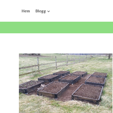
Skip
to
Hem
Blogg
content