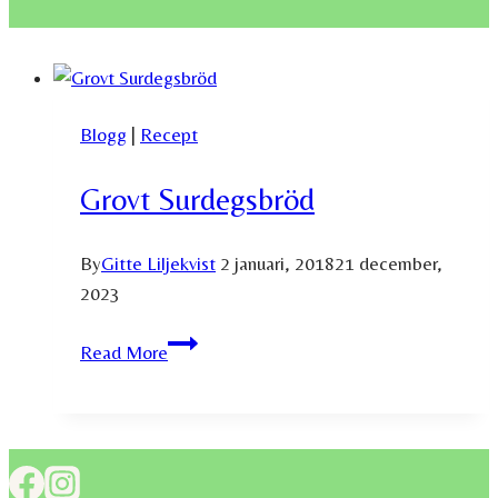
Blogg
|
Recept
Grovt Surdegsbröd
By
Gitte Liljekvist
2 januari, 2018
21 december,
2023
Grovt
Read More
Surdegsbröd