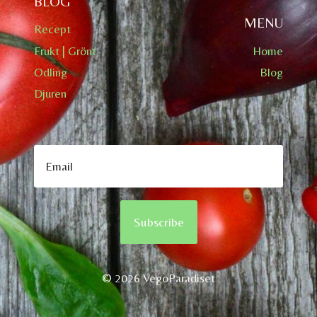
BLOG
MENU
Recept
Frukt | Grönt
Home
Odling
Blog
Djuren
Subscribe
© 2026 VegoParadiset