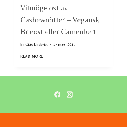
Vitmögelost av
Cashewnötter – Vegansk
Brieost eller Camenbert
By
Gitte Liljekvist
17 mars, 2017
VITMÖGELOST
READ MORE
AV
CASHEWNÖTTER
–
VEGANSK
BRIEOST
ELLER
CAMENBERT