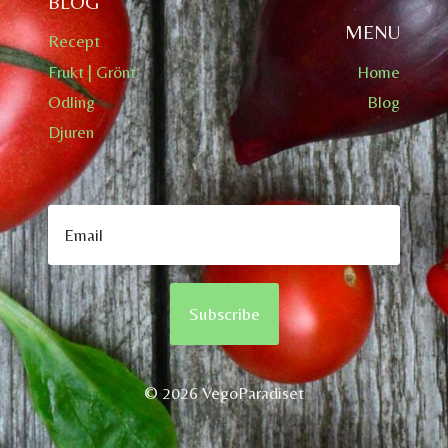
BLOG
MENU
Recept
Frukt | Grönt
Home
Odling
Blog
Djuren
Subscribe
© 2026 VegoParadiset