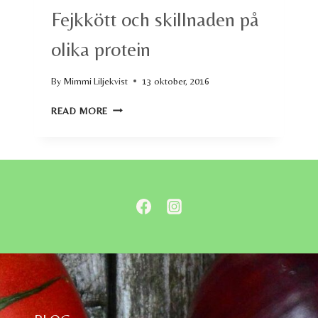
Fejkkött och skillnaden på
olika protein
By
Mimmi Liljekvist
13 oktober, 2016
FEJKKÖTT
READ MORE
OCH
SKILLNADEN
PÅ
OLIKA
PROTEIN