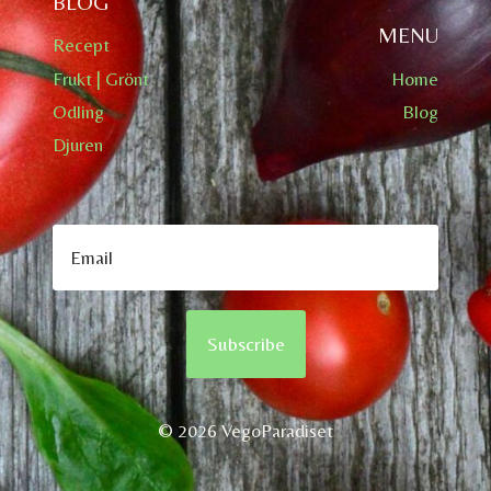
BLOG
MENU
Recept
Frukt | Grönt
Home
Odling
Blog
Djuren
Subscribe
© 2026 VegoParadiset