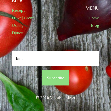
BLOG
MENU
Recept
Frukt | Grönt
Home
Odling
Blog
Djuren
Subscribe
© 2026 VegoParadiset