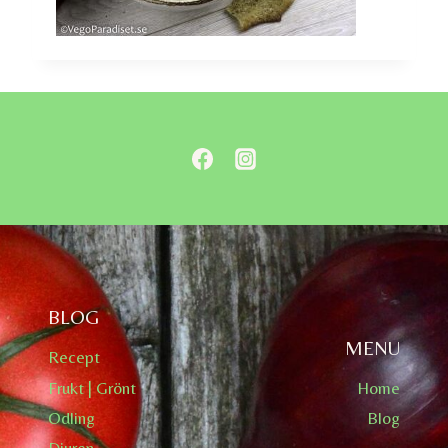
BLOG
MENU
Recept
Frukt | Grönt
Home
Odling
Blog