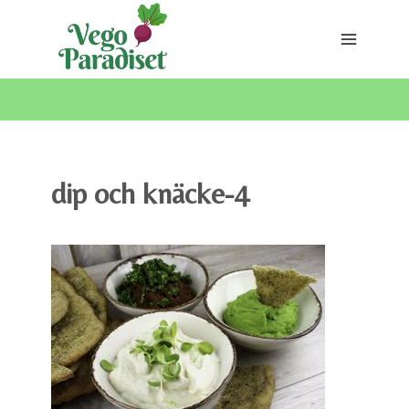
Skip
to
content
dip och knäcke-4