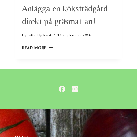
Anlägga en köksträdgård
direkt på gräsmattan!
By
Gitte Liljekvist
18 september, 2016
ANLÄGGA
READ MORE
EN
KÖKSTRÄDGÅRD
DIREKT
PÅ
GRÄSMATTAN!