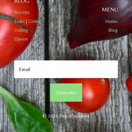
BLOG
MENU
Recept
Frukt | Grönt
Home
Odling
Blog
Djuren
Subscribe
© 2026 VegoParadiset